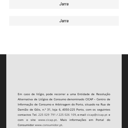
Jarra
Jarra
Em caso de litígio, pode recorrer a uma Entidade de Resolução
Alternativa de Litígios de Consumo denominado CICAP – Centro de
Informação de Consumo e Arbitragem do Porto, situado na Rua de
Damião de Góis, n.º 31, loja 6, 4050-225 Porto, com os seguintes
contactos Tel.
225 029 791
/
225 026 109
, e-mail
cicap@cicap.pt
e
com o site
www.cicap.pt
. Mais informações em Portal do
Consumidor
www.consumidor.pt
.