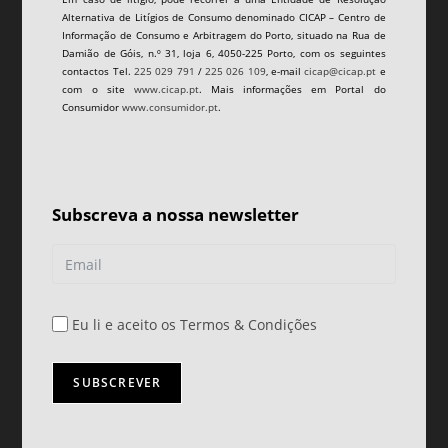
Alternativa de Litígios de Consumo denominado CICAP – Centro de
Informação de Consumo e Arbitragem do Porto, situado na Rua de
Damião de Góis, n.º 31, loja 6, 4050-225 Porto, com os seguintes
contactos Tel.
225 029 791
/
225 026 109
, e-mail
cicap@cicap.pt
e
com o site
www.cicap.pt
. Mais informações em Portal do
Consumidor
www.consumidor.pt
.
Subscreva a nossa newsletter
Eu li e aceito os Termos & Condições
SUBSCREVER