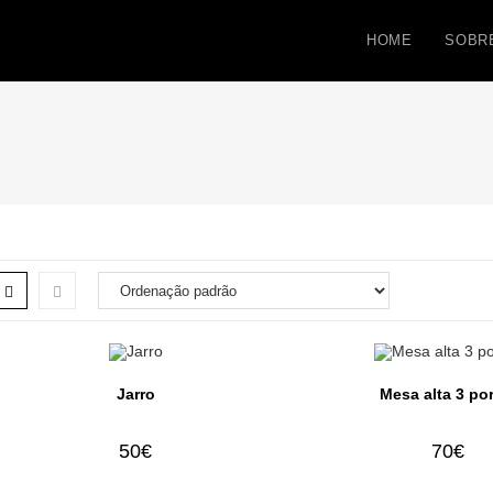
HOME
SOBR
Jarro
Mesa alta 3 po
50
€
70
€